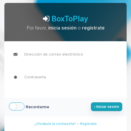
BoxToPlay
Por favor,
inicia sesión
o
regístrate
Recordarme
Iniciar sesión
-
¿Olvidaste la contraseña?
Regístrate