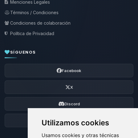
Menciones Legales
Términos / Condiciones
Condiciones de colaboración
Política de Privacidad
SÍGUENOS
Facebook
X
Discord
Foro
Utilizamos cookies
Usamos cookies y otras técnicas