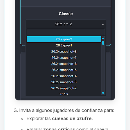
que necesitas y moveré mis
pequenos circuitos para ayudarte.
09/08/2026 15:31
Invita a algunos jugadores de confianza para:
Explorar las
cuevas de azufre
.
Revisar
zonas críticas
como el spawn,