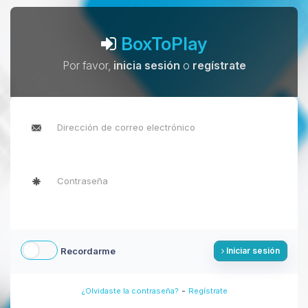
BoxToPlay
Por favor,
inicia sesión
o
regístrate
Recordarme
Iniciar sesión
-
¿Olvidaste la contraseña?
Regístrate