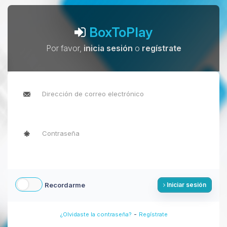
BoxToPlay
Por favor,
inicia sesión
o
regístrate
Recordarme
Iniciar sesión
-
¿Olvidaste la contraseña?
Regístrate