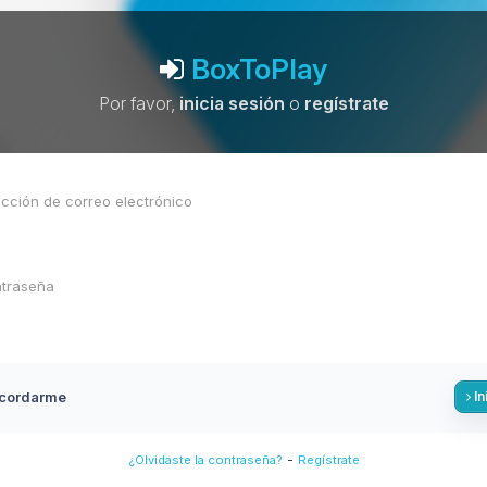
BoxToPlay
Por favor,
inicia sesión
o
regístrate
cordarme
In
-
¿Olvidaste la contraseña?
Regístrate