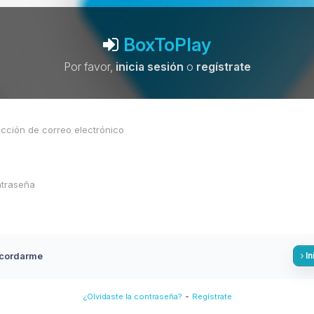
BoxToPlay
Por favor,
inicia sesión
o
regístrate
cordarme
In
-
¿Olvidaste la contraseña?
Regístrate