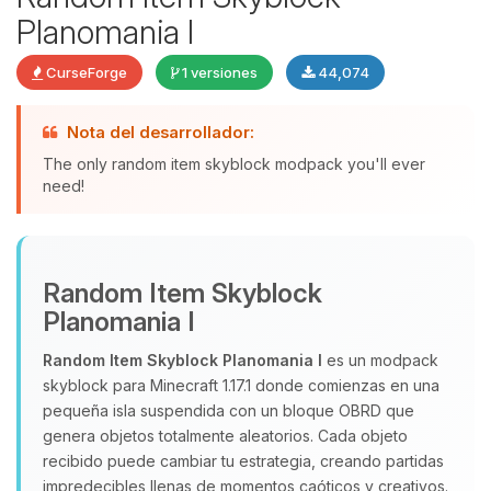
Planomania I
CurseForge
1 versiones
44,074
Yupi, por fin alguien con quien
Nota del desarrollador:
hablar! Soy Choupy, tu pequeno
asistente de BoxToPlay. Cuentame
The only random item skyblock modpack you'll ever
que necesitas y moveré mis
need!
pequenos circuitos para ayudarte.
07/08/2026 10:03
Random Item Skyblock
Planomania I
Random Item Skyblock Planomania I
es un modpack
skyblock para Minecraft 1.17.1 donde comienzas en una
pequeña isla suspendida con un bloque OBRD que
genera objetos totalmente aleatorios. Cada objeto
recibido puede cambiar tu estrategia, creando partidas
impredecibles llenas de momentos caóticos y creativos.