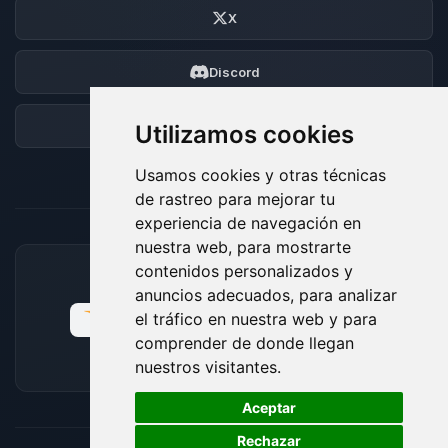
X
Discord
Foro
Utilizamos cookies
Usamos cookies y otras técnicas
de rastreo para mejorar tu
experiencia de navegación en
nuestra web, para mostrarte
contenidos personalizados y
MÉTODOS DE PAGO ACEPTADOS
anuncios adecuados, para analizar
el tráfico en nuestra web y para
comprender de donde llegan
nuestros visitantes.
🍪
Aceptar
Rechazar