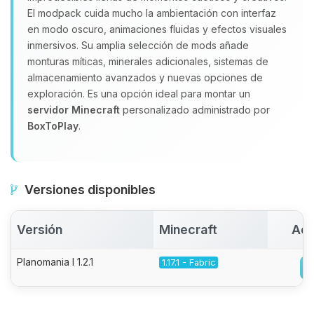
El modpack cuida mucho la ambientación con interfaz
en modo oscuro, animaciones fluidas y efectos visuales
inmersivos. Su amplia selección de mods añade
monturas míticas, minerales adicionales, sistemas de
almacenamiento avanzados y nuevas opciones de
exploración. Es una opción ideal para montar un
servidor Minecraft
personalizado administrado por
BoxToPlay
.
Versiones disponibles
Versión
Minecraft
Act
Planomania I 1.2.1
1.17.1 - Fabric