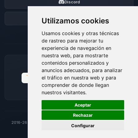
Discord
Foro
Utilizamos cookies
Usamos cookies y otras técnicas
de rastreo para mejorar tu
experiencia de navegación en
nuestra web, para mostrarte
contenidos personalizados y
MÉTODOS DE PAGO ACEPTADOS
anuncios adecuados, para analizar
el tráfico en nuestra web y para
comprender de donde llegan
nuestros visitantes.
🍪
Aceptar
Rechazar
2016-26
© BoxToPlay - Todos los derechos reservados por
Configurar
ByteLogic