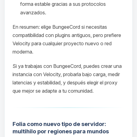
forma estable gracias a sus protocolos
avanzados.
En resumen: elige BungeeCord si necesitas
compatibilidad con plugins antiguos, pero prefiere
Velocity para cualquier proyecto nuevo o red
moderna.
Si ya trabajas con BungeeCord, puedes crear una
Yupi, por fin alguien con quien
instancia con Velocity, probarla bajo carga, medir
hablar! Soy Choupy, tu pequeno
latencias y estabilidad, y después elegir el proxy
asistente de BoxToPlay. Cuentame
que mejor se adapte a tu comunidad.
que necesitas y moveré mis
pequenos circuitos para ayudarte.
07/08/2026 10:57
Folia como nuevo tipo de servidor:
multihilo por regiones para mundos