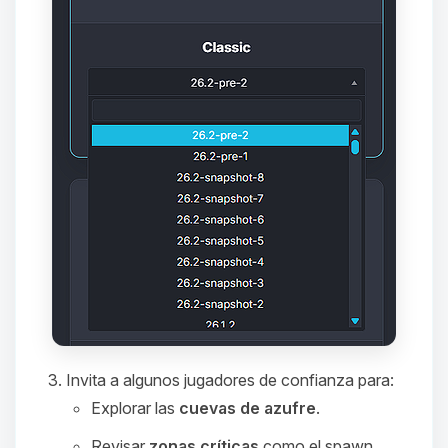
que necesitas y moveré mis
pequenos circuitos para ayudarte.
08/08/2026 06:36
Invita a algunos jugadores de confianza para:
Explorar las
cuevas de azufre
.
Revisar
zonas críticas
como el spawn,