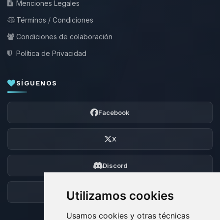
Menciones Legales
Términos / Condiciones
Condiciones de colaboración
Política de Privacidad
SÍGUENOS
Facebook
X
Discord
Foro
Utilizamos cookies
Usamos cookies y otras técnicas