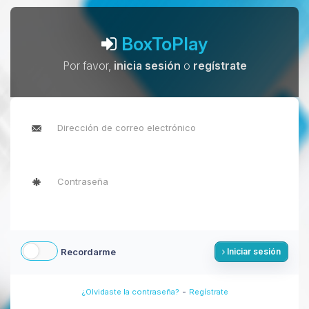
BoxToPlay
Por favor,
inicia sesión
o
regístrate
Recordarme
Iniciar sesión
-
¿Olvidaste la contraseña?
Regístrate