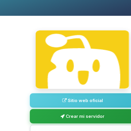
Sitio web oficial
Crear mi servidor