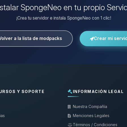
nstalar SpongeNeo en tu propio Servi
¡Crea tu servidor e instala SpongeNeo con 1 clic!
Volver a la lista de modpacks
Crear mi servi
URSOS Y SOPORTE
INFORMACIÓN LEGAL
Nuestra Compañía
ias
Menciones Legales
Términos / Condiciones