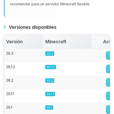
recomendar para un servidor Minecraft flexible.
Versiones disponibles
Versión
Minecraft
Acti
26.3
26.3
26.1.2
26.1.2
26.2
26.2
26.1.1
26.1.1
26.1
26.1