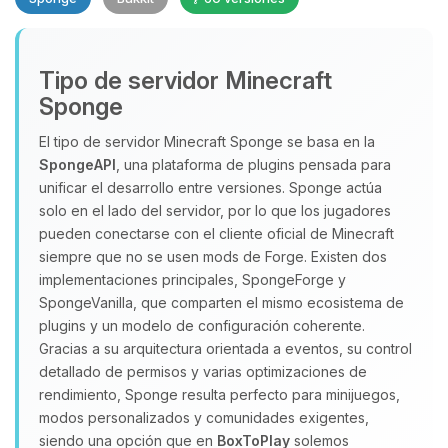
Tipo de servidor Minecraft
Sponge
El tipo de servidor Minecraft Sponge se basa en la
SpongeAPI
, una plataforma de plugins pensada para
Yupi, por fin alguien con quien
unificar el desarrollo entre versiones. Sponge actúa
hablar! Soy Choupy, tu pequeno
solo en el lado del servidor, por lo que los jugadores
asistente de BoxToPlay. Cuentame
pueden conectarse con el cliente oficial de Minecraft
que necesitas y moveré mis
siempre que no se usen mods de Forge. Existen dos
pequenos circuitos para ayudarte.
implementaciones principales, SpongeForge y
SpongeVanilla, que comparten el mismo ecosistema de
09/08/2026 16:02
plugins y un modelo de configuración coherente.
Gracias a su arquitectura orientada a eventos, su control
detallado de permisos y varias optimizaciones de
rendimiento, Sponge resulta perfecto para minijuegos,
modos personalizados y comunidades exigentes,
siendo una opción que en
BoxToPlay
solemos