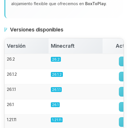
alojamiento flexible que ofrecemos en
BoxToPlay
.
Versiones disponibles
Versión
Minecraft
Acti
26.2
26.2
26.1.2
26.1.2
26.1.1
26.1.1
26.1
26.1
1.21.11
1.21.11