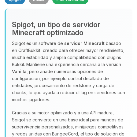
Spigot, un tipo de servidor
Minecraft optimizado
Spigot es un software de
servidor Minecraft
basado
en CraftBukkit, creado para ofrecer mayor rendimiento,
Yupi, por fin alguien con quien
mucha estabilidad y amplia compatibilidad con plugins
hablar! Soy Choupy, tu pequeno
Bukkit. Mantiene una experiencia cercana a la versión
asistente de BoxToPlay. Cuentame
Vanilla
, pero añade numerosas opciones de
que necesitas y moveré mis
configuración, por ejemplo control detallado de
pequenos circuitos para ayudarte.
entidades, procesamiento de redstone y carga de
chunks, lo que ayuda a reducir el lag en servidores con
06/08/2026 19:27
muchos jugadores.
Gracias a su motor optimizado y a una API madura,
Spigot se convierte en una base ideal para mundos de
supervivencia personalizados, minijuegos competitivos
y redes unidas con BungeeCord, el tipo de solución de