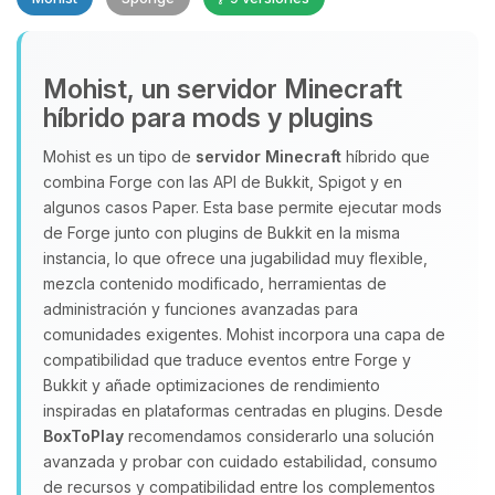
Mohist, un servidor Minecraft
híbrido para mods y plugins
Mohist es un tipo de
servidor Minecraft
híbrido que
Yupi, por fin alguien con quien
combina Forge con las API de Bukkit, Spigot y en
hablar! Soy Choupy, tu pequeno
algunos casos Paper. Esta base permite ejecutar mods
asistente de BoxToPlay. Cuentame
de Forge junto con plugins de Bukkit en la misma
que necesitas y moveré mis
instancia, lo que ofrece una jugabilidad muy flexible,
pequenos circuitos para ayudarte.
mezcla contenido modificado, herramientas de
07/08/2026 21:07
administración y funciones avanzadas para
comunidades exigentes. Mohist incorpora una capa de
compatibilidad que traduce eventos entre Forge y
Bukkit y añade optimizaciones de rendimiento
inspiradas en plataformas centradas en plugins. Desde
BoxToPlay
recomendamos considerarlo una solución
avanzada y probar con cuidado estabilidad, consumo
de recursos y compatibilidad entre los complementos