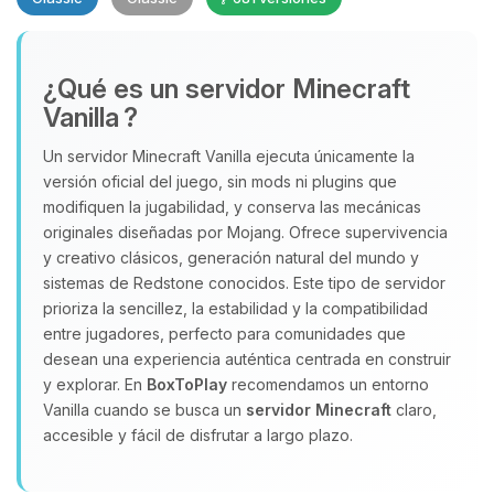
¿Qué es un servidor Minecraft
Vanilla ?
Un servidor Minecraft Vanilla ejecuta únicamente la
versión oficial del juego, sin mods ni plugins que
Yupi, por fin alguien con quien
modifiquen la jugabilidad, y conserva las mecánicas
hablar! Soy Choupy, tu pequeno
originales diseñadas por Mojang. Ofrece supervivencia
asistente de BoxToPlay. Cuentame
y creativo clásicos, generación natural del mundo y
que necesitas y moveré mis
sistemas de Redstone conocidos. Este tipo de servidor
pequenos circuitos para ayudarte.
prioriza la sencillez, la estabilidad y la compatibilidad
10/08/2026 10:11
entre jugadores, perfecto para comunidades que
desean una experiencia auténtica centrada en construir
y explorar. En
BoxToPlay
recomendamos un entorno
Vanilla cuando se busca un
servidor Minecraft
claro,
accesible y fácil de disfrutar a largo plazo.