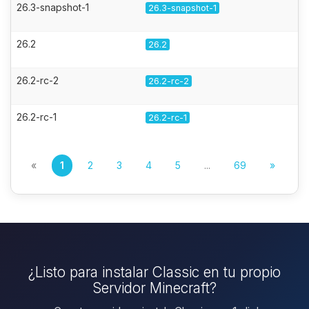
26.3-snapshot-1
26.3-snapshot-1
26.2
26.2
26.2-rc-2
26.2-rc-2
26.2-rc-1
26.2-rc-1
«
1
2
3
4
5
...
69
»
¿Listo para instalar Classic en tu propio
Servidor Minecraft?