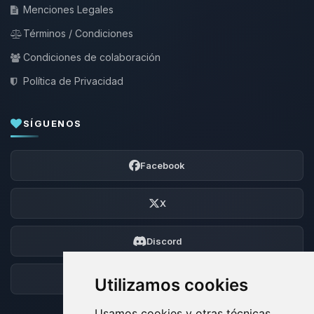
Menciones Legales
Términos / Condiciones
Condiciones de colaboración
Política de Privacidad
SÍGUENOS
Facebook
X
Discord
Foro
Utilizamos cookies
Usamos cookies y otras técnicas