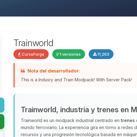
Trainworld
CurseForge
1 versiones
11,263
Nota del desarrollador:
This is a Indusry and Train Modpack! With Server Pack!
Trainworld, industria y trenes en M
Trainworld es un modpack industrial centrado en
trenes
q
mundo ferroviario. La experiencia gira en torno a redes 
recursos y una progresión tecnológica basada en máquinas