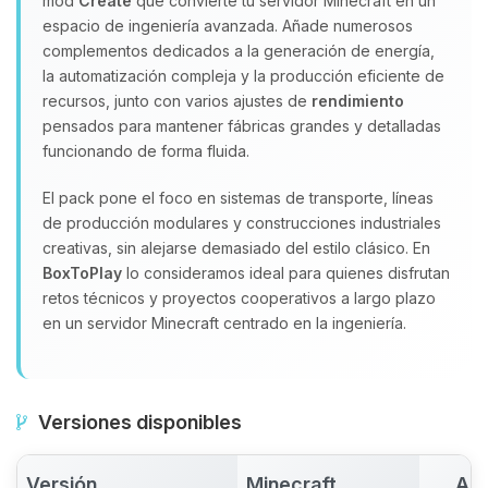
mod
Create
que convierte tu servidor Minecraft en un
espacio de ingeniería avanzada. Añade numerosos
complementos dedicados a la generación de energía,
la automatización compleja y la producción eficiente de
recursos, junto con varios ajustes de
rendimiento
pensados para mantener fábricas grandes y detalladas
funcionando de forma fluida.
El pack pone el foco en sistemas de transporte, líneas
de producción modulares y construcciones industriales
creativas, sin alejarse demasiado del estilo clásico. En
BoxToPlay
lo consideramos ideal para quienes disfrutan
retos técnicos y proyectos cooperativos a largo plazo
en un servidor Minecraft centrado en la ingeniería.
Versiones disponibles
Versión
Minecraft
Act