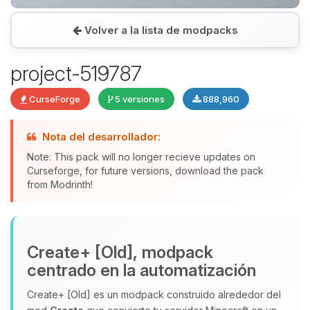
Volver a la lista de modpacks
Yupi, por fin alguien con quien
hablar! Soy Choupy, tu pequeno
project-519787
asistente de BoxToPlay. Cuentame
que necesitas y moveré mis
CurseForge
5 versiones
888,960
pequenos circuitos para ayudarte.
08/08/2026 19:36
Nota del desarrollador:
Note: This pack will no longer recieve updates on
Curseforge, for future versions, download the pack
from Modrinth!
Create+ [Old], modpack
centrado en la automatización
Create+ [Old] es un modpack construido alrededor del