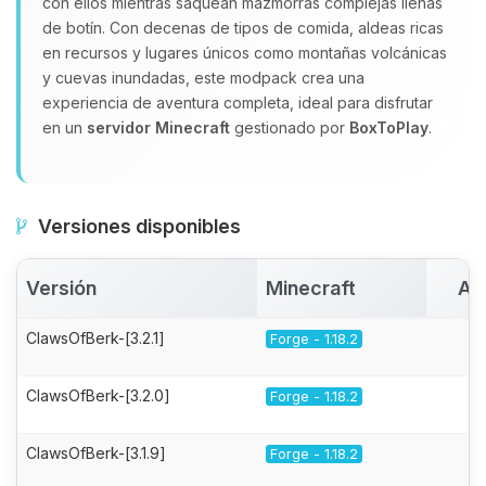
con ellos mientras saquean mazmorras complejas llenas
de botín. Con decenas de tipos de comida, aldeas ricas
en recursos y lugares únicos como montañas volcánicas
y cuevas inundadas, este modpack crea una
experiencia de aventura completa, ideal para disfrutar
en un
servidor Minecraft
gestionado por
BoxToPlay
.
Versiones disponibles
Versión
Minecraft
Ac
ClawsOfBerk-[3.2.1]
Forge - 1.18.2
ClawsOfBerk-[3.2.0]
Forge - 1.18.2
ClawsOfBerk-[3.1.9]
Forge - 1.18.2