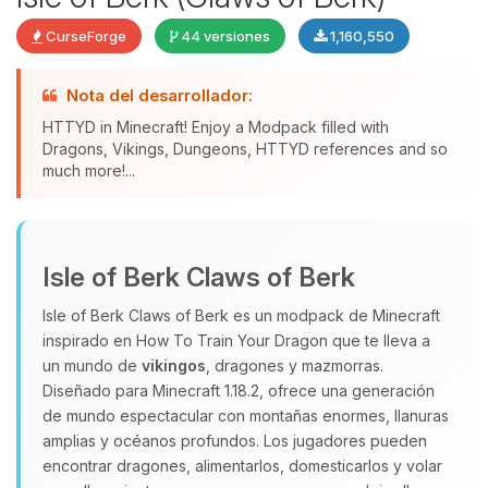
CurseForge
44 versiones
1,160,550
Nota del desarrollador:
HTTYD in Minecraft! Enjoy a Modpack filled with
Dragons, Vikings, Dungeons, HTTYD references and so
much more!...
Yupi, por fin alguien con quien
hablar! Soy Choupy, tu pequeno
Isle of Berk Claws of Berk
asistente de BoxToPlay. Cuentame
que necesitas y moveré mis
Isle of Berk Claws of Berk es un modpack de Minecraft
pequenos circuitos para ayudarte.
inspirado en How To Train Your Dragon que te lleva a
10/08/2026 11:21
un mundo de
vikingos
, dragones y mazmorras.
Diseñado para Minecraft 1.18.2, ofrece una generación
de mundo espectacular con montañas enormes, llanuras
amplias y océanos profundos. Los jugadores pueden
encontrar dragones, alimentarlos, domesticarlos y volar