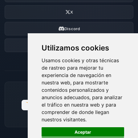
X
Discord
Foro
Utilizamos cookies
Usamos cookies y otras técnicas
de rastreo para mejorar tu
experiencia de navegación en
nuestra web, para mostrarte
contenidos personalizados y
MÉTODOS DE PAGO ACEPTADOS
anuncios adecuados, para analizar
el tráfico en nuestra web y para
comprender de donde llegan
nuestros visitantes.
🍪
Aceptar