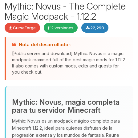
Mythic: Novus - The Complete
Magic Modpack - 1.12.2
CurseForge
2 versiones
22,290
Yupi, por fin alguien con quien
Nota del desarrollador:
hablar! Soy Choupy, tu pequeno
asistente de BoxToPlay. Cuentame
[Public server and download] Mythic: Novus is a magic
que necesitas y moveré mis
modpack crammed full of the best magic mods for 1.12.2.
It also comes with custom mods, edits and quests for
pequenos circuitos para ayudarte.
you check out.
07/08/2026 14:47
Mythic: Novus, magia completa
para tu servidor Minecraft
Mythic: Novus es un modpack mágico completo para
Minecraft 1.12.2, ideal para quienes disfrutan de la
progresión extensa y los mundos de fantasía. Reúne