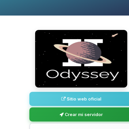
Sitio web oficial
Crear mi servidor