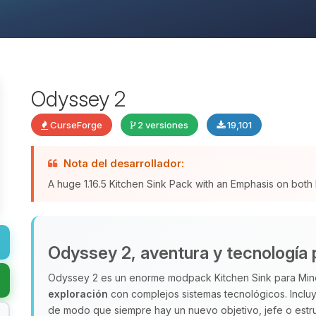
Odyssey 2
CurseForge
2 versiones
19,101
Nota del desarrollador:
A huge 1.16.5 Kitchen Sink Pack with an Emphasis on both
Odyssey 2, aventura y tecnología 
Odyssey 2 es un enorme modpack Kitchen Sink para Minec
exploración
con complejos sistemas tecnológicos. Inclu
de modo que siempre hay un nuevo objetivo, jefe o estru