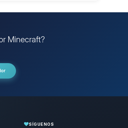
or Minecraft?
dor
SÍGUENOS