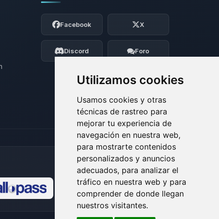
Yupi, por fin alguien con quien hablar!
Soy Choupy, tu pequeno asistente de
Facebook
X
BoxToPlay. Cuentame que necesitas y
moveré mis pequenos circuitos para
ayudarte.
Discord
Foro
09/08/2026 08:21
n
Utilizamos cookies
Usamos cookies y otras
técnicas de rastreo para
mejorar tu experiencia de
navegación en nuestra web,
para mostrarte contenidos
personalizados y anuncios
adecuados, para analizar el
tráfico en nuestra web y para
comprender de donde llegan
🍪
nuestros visitantes.