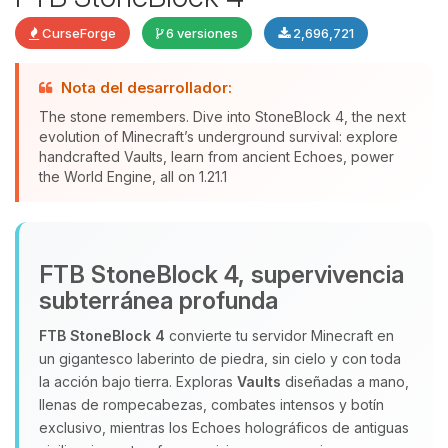
CurseForge
6 versiones
2,696,721
Nota del desarrollador:
The stone remembers. Dive into StoneBlock 4, the next
evolution of Minecraft’s underground survival: explore
Yupi, por fin alguien con quien
handcrafted Vaults, learn from ancient Echoes, power
the World Engine, all on 1.21.1
hablar! Soy Choupy, tu pequeno
asistente de BoxToPlay. Cuentame
que necesitas y moveré mis
pequenos circuitos para ayudarte.
FTB StoneBlock 4, supervivencia
08/08/2026 02:06
subterránea profunda
FTB StoneBlock 4
convierte tu servidor Minecraft en
un gigantesco laberinto de piedra, sin cielo y con toda
la acción bajo tierra. Exploras
Vaults
diseñadas a mano,
llenas de rompecabezas, combates intensos y botín
exclusivo, mientras los Echoes holográficos de antiguas