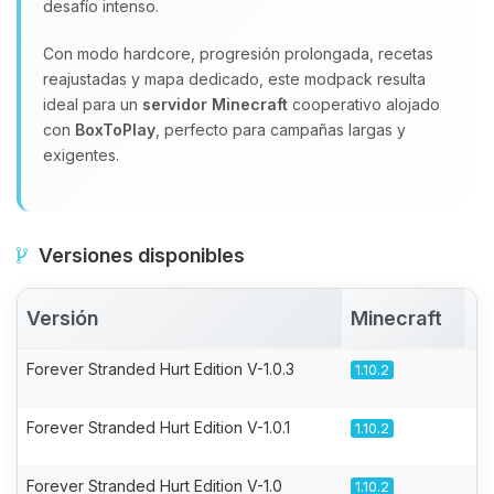
desafío intenso.
Con modo hardcore, progresión prolongada, recetas
reajustadas y mapa dedicado, este modpack resulta
ideal para un
servidor Minecraft
cooperativo alojado
con
BoxToPlay
, perfecto para campañas largas y
exigentes.
Versiones disponibles
Versión
Minecraft
A
Forever Stranded Hurt Edition V-1.0.3
1.10.2
Forever Stranded Hurt Edition V-1.0.1
1.10.2
Forever Stranded Hurt Edition V-1.0
1.10.2