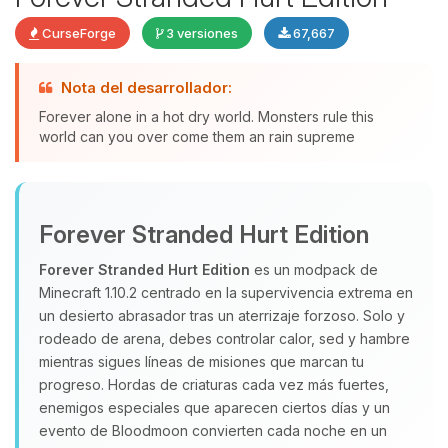
CurseForge
3 versiones
67,667
Nota del desarrollador:
Yupi, por fin alguien con quien
Forever alone in a hot dry world. Monsters rule this
hablar! Soy Choupy, tu pequeno
world can you over come them an rain supreme
asistente de BoxToPlay. Cuentame
que necesitas y moveré mis
pequenos circuitos para ayudarte.
Forever Stranded Hurt Edition
07/08/2026 07:13
Forever Stranded Hurt Edition
es un modpack de
Minecraft 1.10.2 centrado en la supervivencia extrema en
un desierto abrasador tras un aterrizaje forzoso. Solo y
rodeado de arena, debes controlar calor, sed y hambre
mientras sigues líneas de misiones que marcan tu
progreso. Hordas de criaturas cada vez más fuertes,
enemigos especiales que aparecen ciertos días y un
evento de Bloodmoon convierten cada noche en un