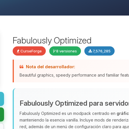
Fabulously Optimized
CurseForge
8 versiones
7,576,285
Nota del desarrollador:
Beautiful graphics, speedy performance and familiar fea
Fabulously Optimized para servido
Fabulously Optimized es un modpack centrado en
gráfi
manteniendo la esencia vanilla. Incluye mods de render
red, además de un menú de configuración claro para ajus