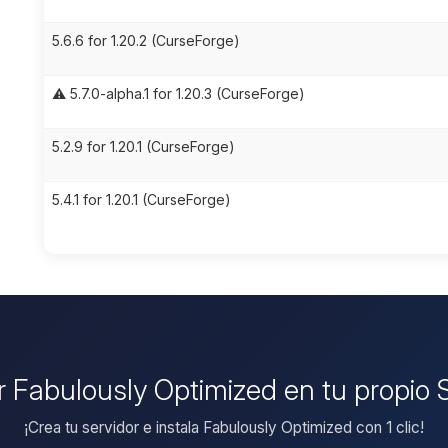
5.6.6 for 1.20.2 (CurseForge)
⚠️ 5.7.0-alpha.1 for 1.20.3 (CurseForge)
5.2.9 for 1.20.1 (CurseForge)
5.4.1 for 1.20.1 (CurseForge)
ar Fabulously Optimized en tu propio 
¡Crea tu servidor e instala Fabulously Optimized con 1 clic!