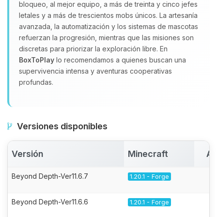
bloqueo, al mejor equipo, a más de treinta y cinco jefes
letales y a más de trescientos mobs únicos. La artesanía
avanzada, la automatización y los sistemas de mascotas
refuerzan la progresión, mientras que las misiones son
discretas para priorizar la exploración libre. En
BoxToPlay
lo recomendamos a quienes buscan una
supervivencia intensa y aventuras cooperativas
profundas.
Versiones disponibles
Versión
Minecraft
Ac
Beyond Depth-Ver11.6.7
1.20.1 - Forge
Beyond Depth-Ver11.6.6
1.20.1 - Forge