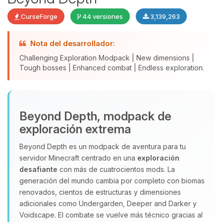
CurseForge
44 versiones
3,139,263
Nota del desarrollador:
Challenging Exploration Modpack | New dimensions |
Tough bosses | Enhanced combat | Endless exploration.
Yupi, por fin alguien con quien
Beyond Depth, modpack de
hablar! Soy Choupy, tu pequeno
exploración extrema
asistente de BoxToPlay. Cuentame
que necesitas y moveré mis
Beyond Depth es un modpack de aventura para tu
pequenos circuitos para ayudarte.
servidor Minecraft centrado en una
exploración
05/08/2026 22:27
desafiante
con más de cuatrocientos mods. La
generación del mundo cambia por completo con biomas
renovados, cientos de estructuras y dimensiones
adicionales como Undergarden, Deeper and Darker y
Voidscape. El combate se vuelve más técnico gracias al