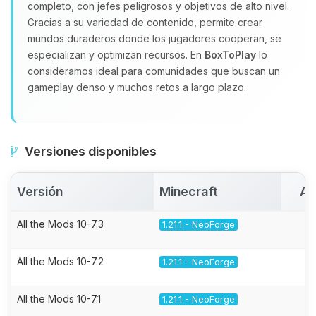
completo, con jefes peligrosos y objetivos de alto nivel.
Gracias a su variedad de contenido, permite crear
mundos duraderos donde los jugadores cooperan, se
especializan y optimizan recursos. En
BoxToPlay
lo
consideramos ideal para comunidades que buscan un
gameplay denso y muchos retos a largo plazo.
Versiones disponibles
Versión
Minecraft
Ac
All the Mods 10-7.3
1.21.1 - NeoForge
All the Mods 10-7.2
1.21.1 - NeoForge
All the Mods 10-7.1
1.21.1 - NeoForge