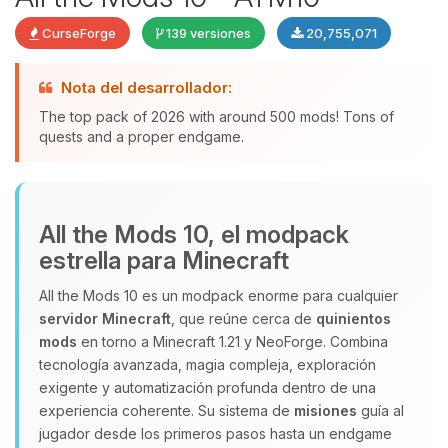
CurseForge
139 versiones
20,755,071
Nota del desarrollador:
The top pack of 2026 with around 500 mods! Tons of
quests and a proper endgame.
Yupi, por fin alguien con quien
All the Mods 10, el modpack
hablar! Soy Choupy, tu pequeno
estrella para Minecraft
asistente de BoxToPlay. Cuentame
que necesitas y moveré mis
All the Mods 10 es un modpack enorme para cualquier
pequenos circuitos para ayudarte.
servidor Minecraft
, que reúne cerca de
quinientos
09/08/2026 16:03
mods
en torno a Minecraft 1.21 y NeoForge. Combina
tecnología avanzada, magia compleja, exploración
exigente y automatización profunda dentro de una
experiencia coherente. Su sistema de
misiones
guía al
jugador desde los primeros pasos hasta un endgame